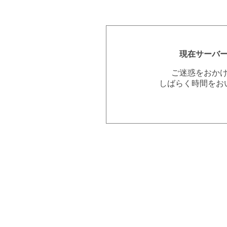
現在サーバ
ご迷惑をおか
しばらく時間をお