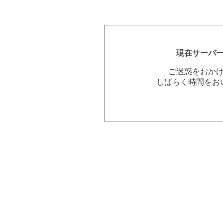
現在サーバ
ご迷惑をおか
しばらく時間をお