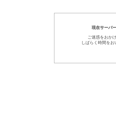
現在サーバ
ご迷惑をおか
しばらく時間をお