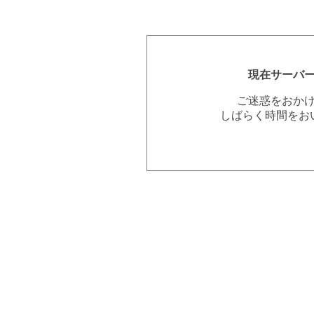
現在サーバ
ご迷惑をおか
しばらく時間をお