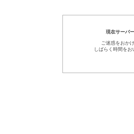
現在サーバ
ご迷惑をおか
しばらく時間をお