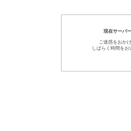
現在サーバ
ご迷惑をおか
しばらく時間をお