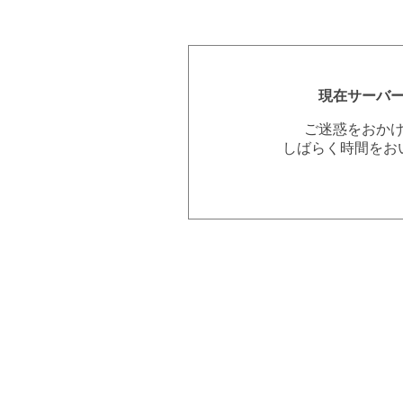
現在サーバ
ご迷惑をおか
しばらく時間をお