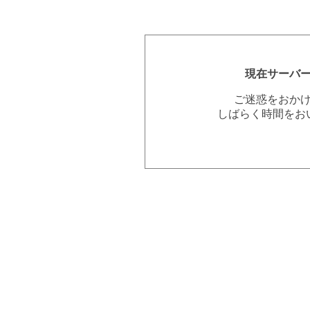
現在サーバ
ご迷惑をおか
しばらく時間をお