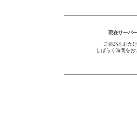
現在サーバ
ご迷惑をおか
しばらく時間をお