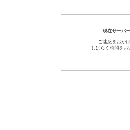
現在サーバ
ご迷惑をおか
しばらく時間をお