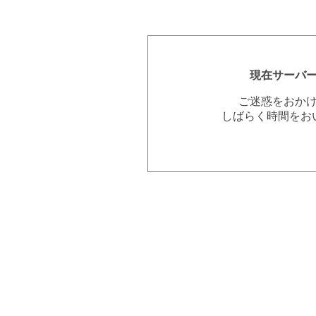
現在サーバ
ご迷惑をおか
しばらく時間をお