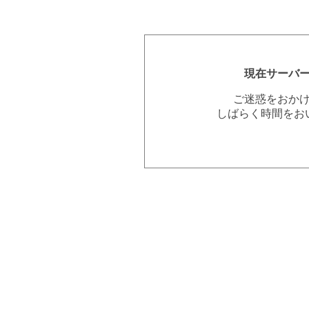
現在サーバ
ご迷惑をおか
しばらく時間をお