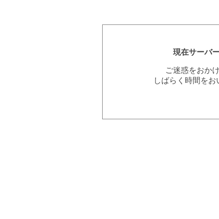
現在サーバ
ご迷惑をおか
しばらく時間をお