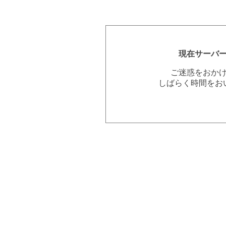
現在サーバ
ご迷惑をおか
しばらく時間をお