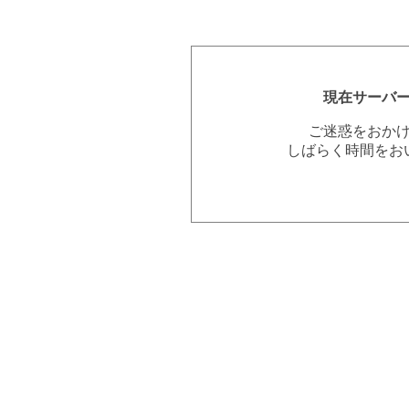
現在サーバ
ご迷惑をおか
しばらく時間をお