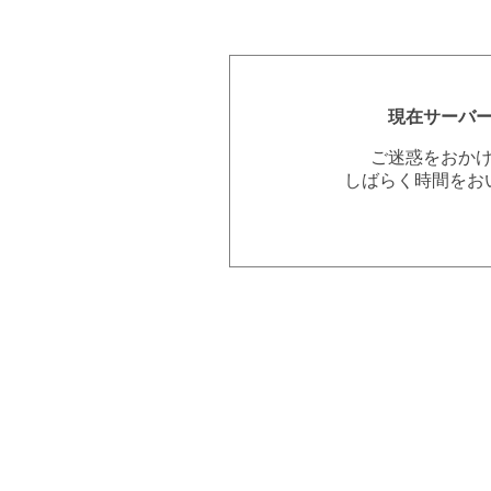
現在サーバ
ご迷惑をおか
しばらく時間をお