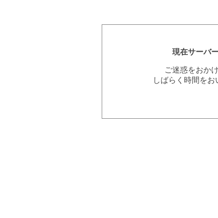
現在サーバ
ご迷惑をおか
しばらく時間をお