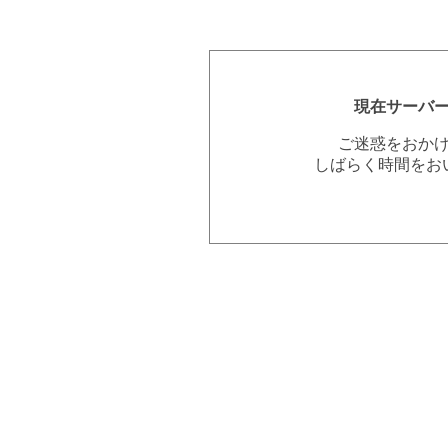
現在サーバ
ご迷惑をおか
しばらく時間をお