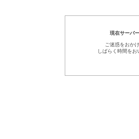
現在サーバ
ご迷惑をおか
しばらく時間をお