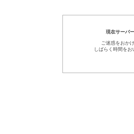
現在サーバ
ご迷惑をおか
しばらく時間をお