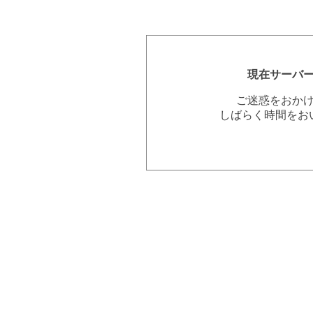
現在サーバ
ご迷惑をおか
しばらく時間をお