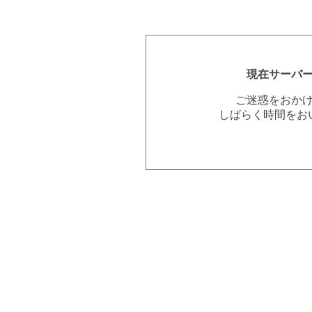
現在サーバ
ご迷惑をおか
しばらく時間をお