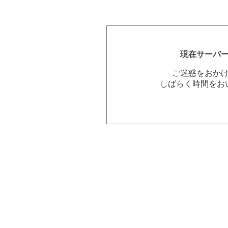
現在サーバ
ご迷惑をおか
しばらく時間をお