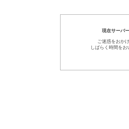
現在サーバ
ご迷惑をおか
しばらく時間をお