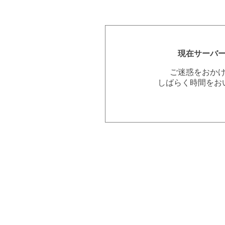
現在サーバ
ご迷惑をおか
しばらく時間をお