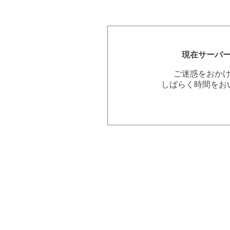
現在サーバ
ご迷惑をおか
しばらく時間をお