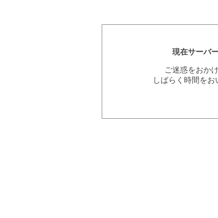
現在サーバ
ご迷惑をおか
しばらく時間をお