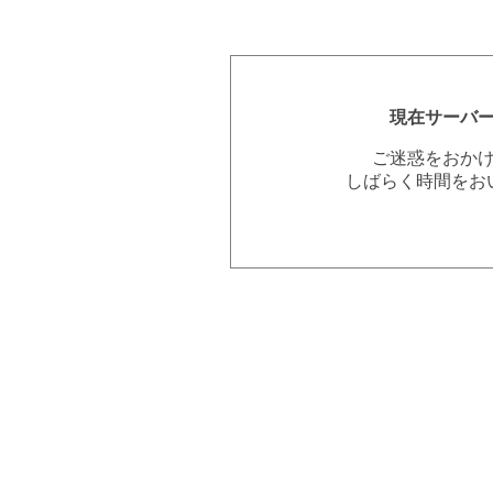
現在サーバ
ご迷惑をおか
しばらく時間をお