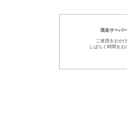
現在サーバ
ご迷惑をおか
しばらく時間をお