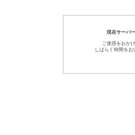
現在サーバ
ご迷惑をおか
しばらく時間をお