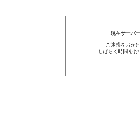
現在サーバ
ご迷惑をおか
しばらく時間をお