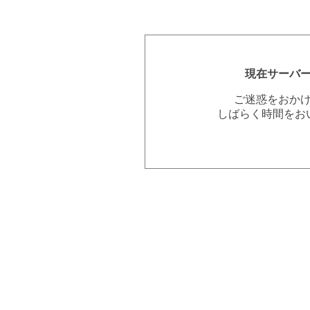
現在サーバ
ご迷惑をおか
しばらく時間をお