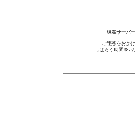
現在サーバ
ご迷惑をおか
しばらく時間をお