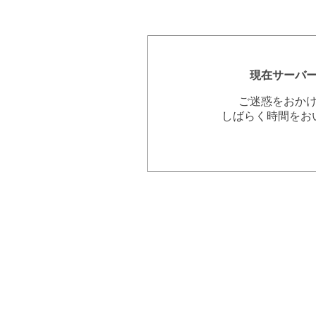
現在サーバ
ご迷惑をおか
しばらく時間をお