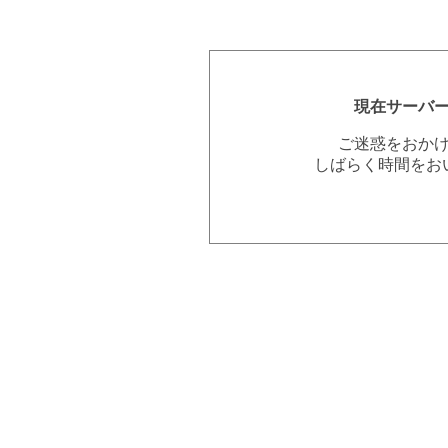
現在サーバ
ご迷惑をおか
しばらく時間をお