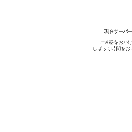
現在サーバ
ご迷惑をおか
しばらく時間をお