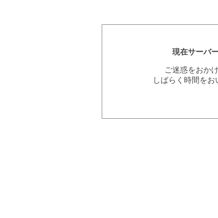
現在サーバ
ご迷惑をおか
しばらく時間をお