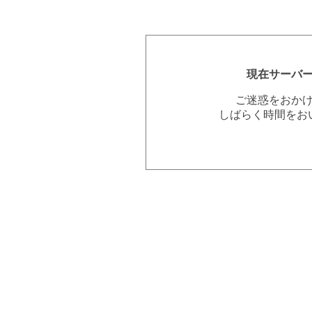
現在サーバ
ご迷惑をおか
しばらく時間をお