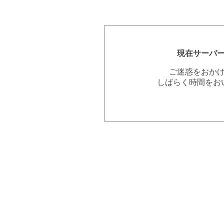
現在サーバ
ご迷惑をおか
しばらく時間をお