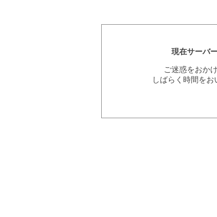
現在サーバ
ご迷惑をおか
しばらく時間をお