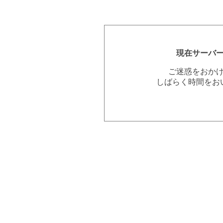
現在サーバ
ご迷惑をおか
しばらく時間をお