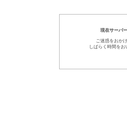
現在サーバ
ご迷惑をおか
しばらく時間をお