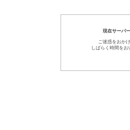
現在サーバ
ご迷惑をおか
しばらく時間をお