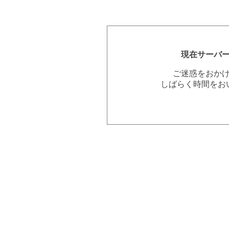
現在サーバ
ご迷惑をおか
しばらく時間をお