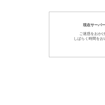
現在サーバ
ご迷惑をおか
しばらく時間をお