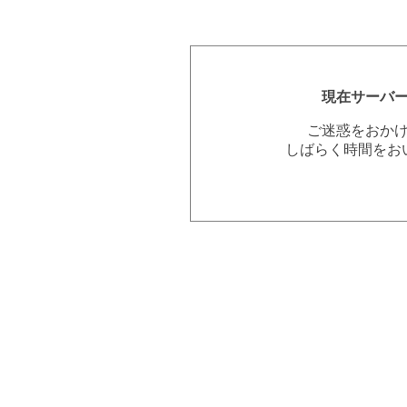
現在サーバ
ご迷惑をおか
しばらく時間をお