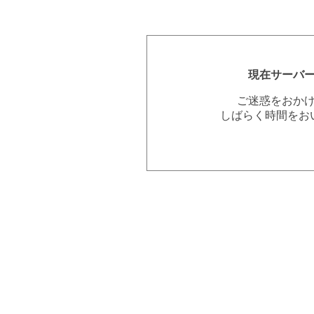
現在サーバ
ご迷惑をおか
しばらく時間をお