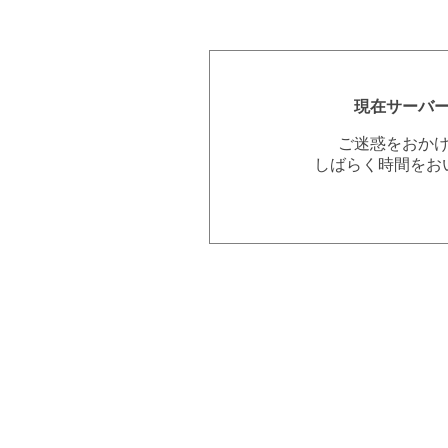
現在サーバ
ご迷惑をおか
しばらく時間をお