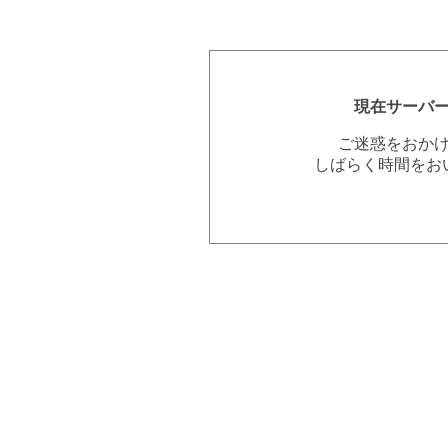
現在サーバ
ご迷惑をおか
しばらく時間をお