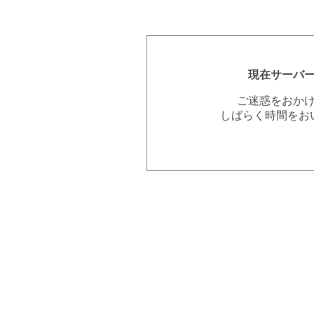
現在サーバ
ご迷惑をおか
しばらく時間をお